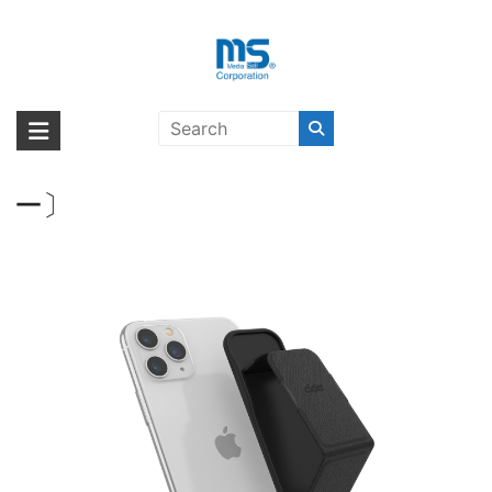
Skip
to
content
【取扱終了製品】clckr
海外輸入ブランド商品｜株式会社
海外事業部が取り揃えている海外輸入商品には、日本では珍しい「海外ブ
UNIVERSAL GRIP&STAND
ランド」をはじめ「ユニークな商品」「機能的な商品」「コストパフォー
エム・エス・シー
Saffiano Size S Black〔クリッカ
マンスの高い商品」など厳選した高品質な商品を取り扱っています。
ー〕