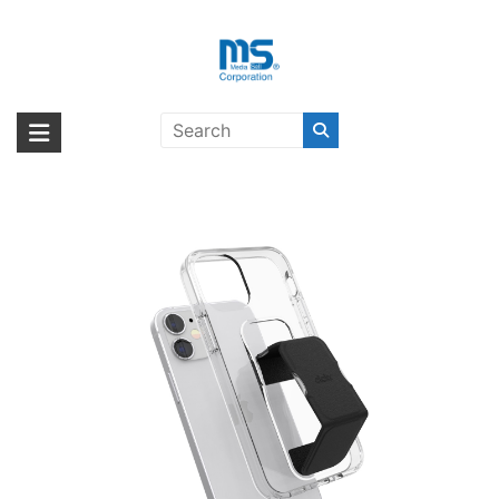
Skip
to
content
clckr GRIPCASE Clear iPhone 12
海外輸入ブランド商品｜株式会社
海外事業部が取り揃えている海外輸入商品には、日本では珍しい「海外ブ
mini Clear/Black〔クリッカー〕
ランド」をはじめ「ユニークな商品」「機能的な商品」「コストパフォー
エム・エス・シー
マンスの高い商品」など厳選した高品質な商品を取り扱っています。