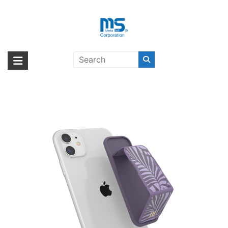
Skip
to
content
【取扱終了製品】clckr+R&F
海外輸入ブランド商品｜株式会社
海外事業部が取り揃えている海外輸入商品には、日本では珍しい「海外ブ
UNIVERSAL Stand&Grip Purple
ランド」をはじめ「ユニークな商品」「機能的な商品」「コストパフォー
エム・エス・シー
Palms〔クリッカー〕
マンスの高い商品」など厳選した高品質な商品を取り扱っています。