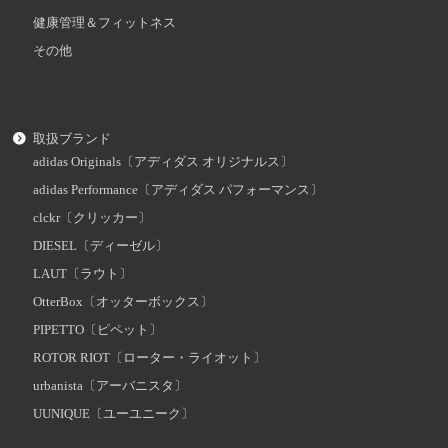
健康管理＆フィットネス
その他
取扱ブランド
adidas Originals〔アディダス オリジナルス〕
adidas Performance〔アディダス パフォーマンス〕
clckr〔クリッカー〕
DIESEL〔ディーゼル〕
LAUT〔ラウト〕
OtterBox〔オッターボックス〕
PIPETTO〔ピペット〕
ROTOR RIOT〔ローター・ライオット〕
urbanista〔アーバニスタ〕
UUNIQUE〔ユーユニーク〕