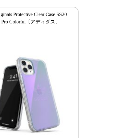
iginals Protective Clear Case SS20
11 Pro Colorful〔アディダス〕