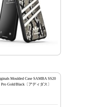
riginals Moulded Case SAMBA SS20
11 Pro Gold/Black〔アディダス〕