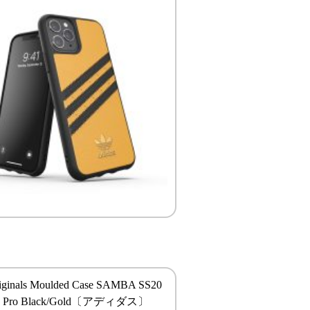
riginals Moulded Case SAMBA SS20
11 Pro Black/Gold〔アディダス〕