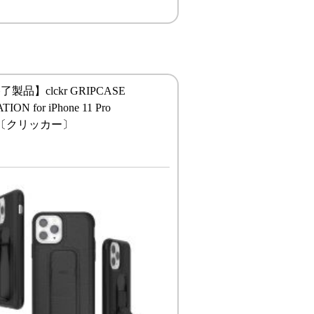
製品】clckr GRIPCASE
ION for iPhone 11 Pro
K〔クリッカー〕