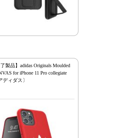
品】adidas Originals Moulded
AS for iPhone 11 Pro collegiate
et〔アディダス〕