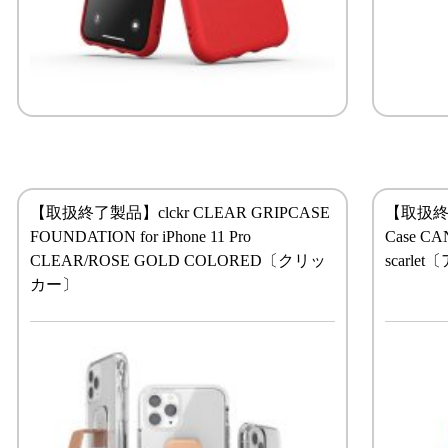
【取扱終了製品】clckr CLEAR GRIPCASE
【取扱終了製
FOUNDATION for iPhone 11 Pro
Case CANV
CLEAR/ROSE GOLD COLORED〔クリッ
scarl
カー〕