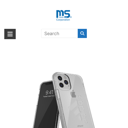
Skip
to
content
adidas Performance Protective
海外輸入ブランド商品｜株式会社
海外事業部が取り揃えている海外輸入商品には、日本では珍しい「海外ブ
Clear Case FW19 for iPhone 11
ランド」をはじめ「ユニークな商品」「機能的な商品」「コストパフォー
エム・エス・シー
Pro BL〔アディダス〕
マンスの高い商品」など厳選した高品質な商品を取り扱っています。