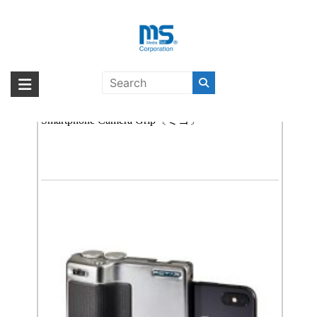
Skip
to
content
iPhone XS Max
海外輸入ブランド商品｜株式会社
海外事業部が取り揃えている海外輸入商品には、日本では珍しい「海外ブ
ランド」をはじめ「ユニークな商品」「機能的な商品」「コストパフォー
【取扱終了製品】miggo PICTAR PRO
エム・エス・シー
マンスの高い商品」など厳選した高品質な商品を取り扱っています。
Smartphone Camera Grip〔ミゴ〕