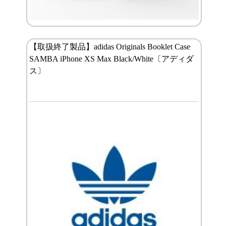
【取扱終了製品】adidas Originals Booklet Case
SAMBA iPhone XS Max Black/White〔アディダ
ス〕