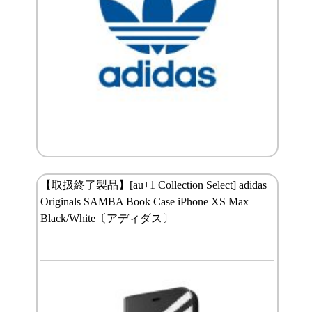
【取扱終了製品】[au+1 Collection Select] adidas
Originals SAMBA Book Case iPhone XS Max
Black/White〔アディダス〕