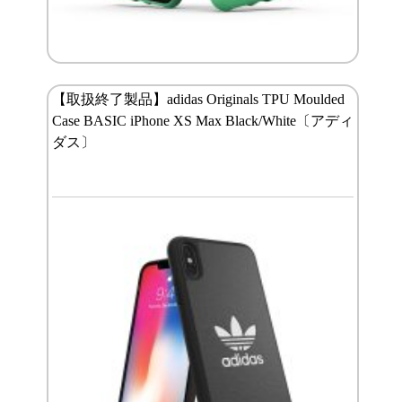
【取扱終了製品】adidas Originals TPU Moulded
Case BASIC iPhone XS Max Black/White〔アディ
ダス〕