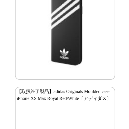
【取扱終了製品】adidas Originals Moulded case
iPhone XS Max Royal Red/White〔アディダス〕