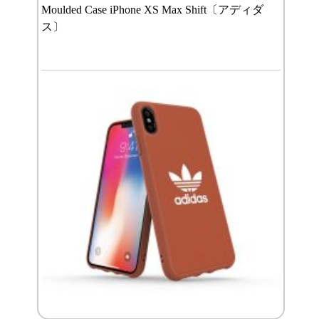
Moulded Case iPhone XS Max Shift〔アディダ
ス〕