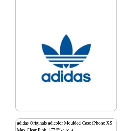
adidas Originals adicolor Moulded Case iPhone XS
Max Clear Pink〔アディダス〕