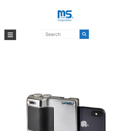
Skip
to
content
【取扱終了製品】miggo PICTAR
海外輸入ブランド商品｜株式会社
海外事業部が取り揃えている海外輸入商品には、日本では珍しい「海外ブ
PRO Smartphone Camera
ランド」をはじめ「ユニークな商品」「機能的な商品」「コストパフォー
エム・エス・シー
Grip〔ミゴ〕
マンスの高い商品」など厳選した高品質な商品を取り扱っています。