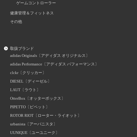
ゲームコントローラー
健康管理＆フィットネス
その他
取扱ブランド
adidas Originals〔アディダス オリジナルス〕
adidas Performance〔アディダス パフォーマンス〕
clckr〔クリッカー〕
DIESEL〔ディーゼル〕
LAUT〔ラウト〕
OtterBox〔オッターボックス〕
PIPETTO〔ピペット〕
ROTOR RIOT〔ローター・ライオット〕
urbanista〔アーバニスタ〕
UUNIQUE〔ユーユニーク〕