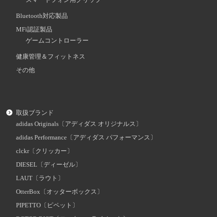
スマートフォン用グリップ
Bluetooth対応製品
MFi認証製品
ゲームコントローラー
健康管理＆フィットネス
その他
取扱ブランド
adidas Originals〔アディダス オリジナルス〕
adidas Performance〔アディダス パフォーマンス〕
clckr〔クリッカー〕
DIESEL〔ディーゼル〕
LAUT〔ラウト〕
OtterBox〔オッターボックス〕
PIPETTO〔ピペット〕