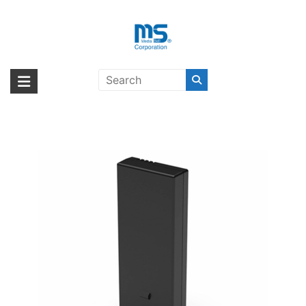
Skip
to
content
【取扱終了製品】RYZE TELLO Part
海外輸入ブランド商品｜株式会社
海外事業部が取り揃えている海外輸入商品には、日本では珍しい「海外ブ
1 Battery〔ライズ〕
ランド」をはじめ「ユニークな商品」「機能的な商品」「コストパフォー
エム・エス・シー
マンスの高い商品」など厳選した高品質な商品を取り扱っています。