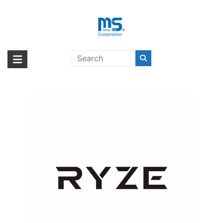
Skip
to
content
【取扱終了製品】RYZE Tello
海外輸入ブランド商品｜株式会社
海外事業部が取り揃えている海外輸入商品には、日本では珍しい「海外ブ
EDU(JP)〔ライズ〕
ランド」をはじめ「ユニークな商品」「機能的な商品」「コストパフォー
エム・エス・シー
マンスの高い商品」など厳選した高品質な商品を取り扱っています。