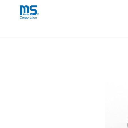
Skip
海外事業部が取り揃えている海外輸入
海外輸入ブランド商品
to
品」など厳選した高品質な商品を取り
content
DIESEL Universal Ring 1 FW