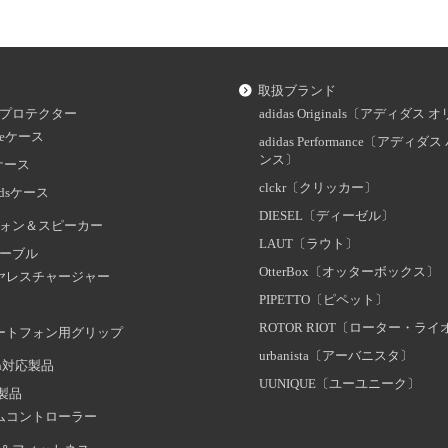
取扱ブランド
プロテクター
adidas Originals〔アディダ
oneケース
adidas Performance〔アディ
ンス〕
dケース
clckr〔クリッカー〕
odsケース
DIESEL〔ディーゼル〕
ォン＆スピーカー
LAUT〔ラウト〕
ーブル
OtterBox〔オッターボックス〕
ヤレスチャージャー
PIPETTO〔ピペット〕
ROTOR RIOT〔ローター・ラ
ートフォン用グリップ
urbanista〔アーバニスタ〕
oth対応製品
UUNIQUE〔ユーユニーク〕
証製品
ムコントローラー