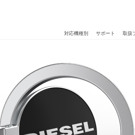
商品には、日本では珍しい「海外ブランド」をはじめ「ユニー
｜株式会社エム・エス・シー
扱っています。
20 Universal Black/White〔ディーゼル〕
対応機種別
サポート
取扱