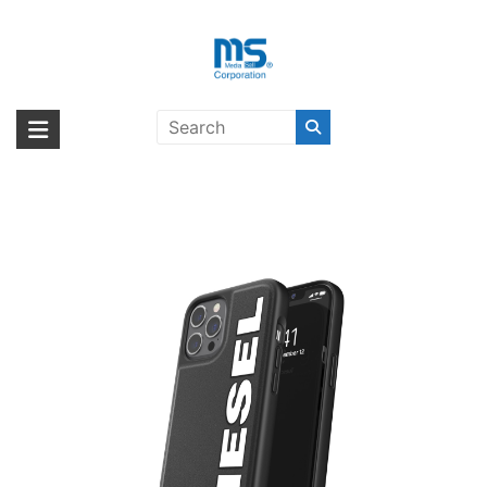
Skip
to
content
【取扱終了製品】DIESEL Moulded
海外輸入ブランド商品｜株式会社
海外事業部が取り揃えている海外輸入商品には、日本では珍しい「海外ブ
Case Core 1 FW20 iPhone 12 Pro
ランド」をはじめ「ユニークな商品」「機能的な商品」「コストパフォー
エム・エス・シー
Max Black/White〔ディーゼル〕
マンスの高い商品」など厳選した高品質な商品を取り扱っています。