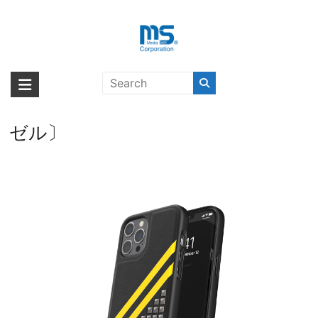
Skip
to
content
【取扱終了製品】DIESEL Premium
海外輸入ブランド商品｜株式会社
海外事業部が取り揃えている海外輸入商品には、日本では珍しい「海外ブ
Leather Studs Case SS21 iPhone
ランド」をはじめ「ユニークな商品」「機能的な商品」「コストパフォー
エム・エス・シー
12 Pro Max Black/Yellow〔ディー
マンスの高い商品」など厳選した高品質な商品を取り扱っています。
ゼル〕