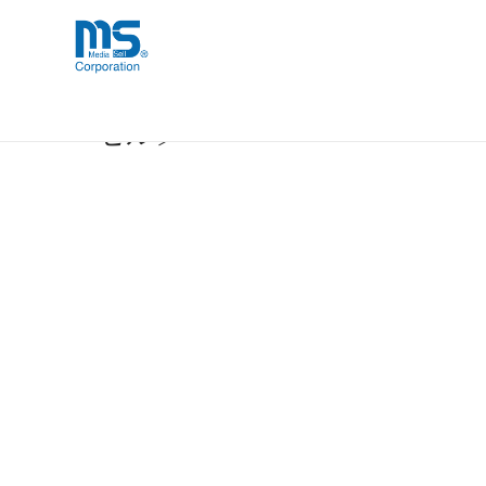
Skip
海外事業部が取り揃えている海外輸入
海外輸入ブランド商品
to
品」など厳選した高品質な商品を取り
content
【取扱終了製品】DIESEL Moulded Ca
ーゼル〕