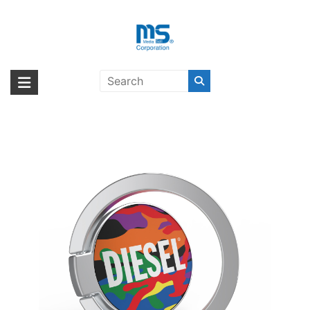
Skip
to
content
【取扱終了製品】DIESEL Universal
海外輸入ブランド商品｜株式会社
海外事業部が取り揃えている海外輸入商品には、日本では珍しい「海外ブ
Ring Pride Camo SS21
ランド」をはじめ「ユニークな商品」「機能的な商品」「コストパフォー
エム・エス・シー
Colorful〔ディーゼル〕
マンスの高い商品」など厳選した高品質な商品を取り扱っています。