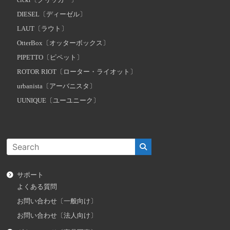
clckr〔クリッカー〕
DIESEL〔ディーゼル〕
LAUT〔ラウト〕
OtterBox〔オッターボックス〕
PIPETTO〔ピペット〕
ROTOR RIOT〔ローター・ライオット〕
urbanista〔アーバニスタ〕
UUNIQUE〔ユーユニーク〕
サポート
よくある質問
お問い合わせ〔一般向け〕
お問い合わせ〔法人向け〕