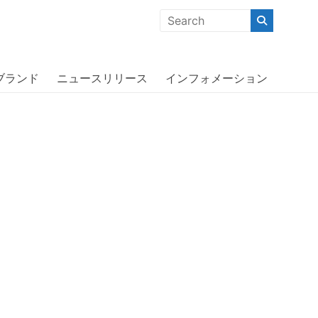
クな商品」「機能的な商品」「コストパフォーマンスの高い商
te〔ディーゼル〕
ブランド
ニュースリリース
インフォメーション