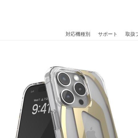
商品には、日本では珍しい「海外ブランド」をはじめ「ユニー
｜株式会社エム・エス・シー
扱っています。
 iPhone 16 Pro Clear/Gold〔ディーゼル〕
対応機種別
サポート
取扱