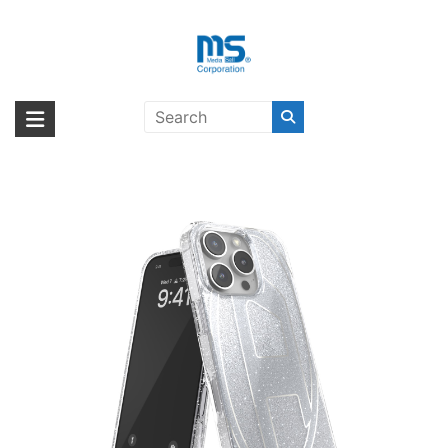
Skip
to
content
DIESEL Oval D Glitter iPhone 16
海外輸入ブランド商品｜株式会社
海外事業部が取り揃えている海外輸入商品には、日本では珍しい「海外ブ
Pro Silver〔ディーゼル〕
ランド」をはじめ「ユニークな商品」「機能的な商品」「コストパフォー
エム・エス・シー
マンスの高い商品」など厳選した高品質な商品を取り扱っています。