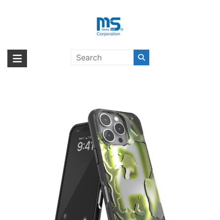
Skip
to
content
DIESEL Oval D Neon iPhone 16
海外輸入ブランド商品｜株式会社
海外事業部が取り揃えている海外輸入商品には、日本では珍しい「海外ブ
Pro Black/Yellow〔ディーゼル〕
ランド」をはじめ「ユニークな商品」「機能的な商品」「コストパフォー
エム・エス・シー
マンスの高い商品」など厳選した高品質な商品を取り扱っています。