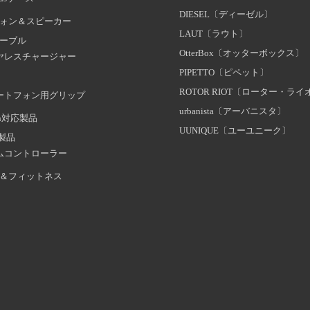
DIESEL〔ディーゼル〕
ォン＆スピーカー
LAUT〔ラウト〕
ーブル
OtterBox〔オッターボックス〕
ヤレスチャージャー
PIPETTO〔ピペット〕
ROTOR RIOT〔ローター・ラ
ートフォン用グリップ
urbanista〔アーバニスタ〕
oth対応製品
UUNIQUE〔ユーユニーク〕
証製品
ムコントローラー
＆フィットネス