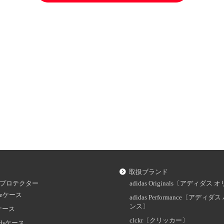
取扱ブランド
プロテクター
adidas Originals〔アディダ
oneケース
adidas Performance〔アディ
ンス〕
dケース
clckr〔クリッカー〕
odsケース