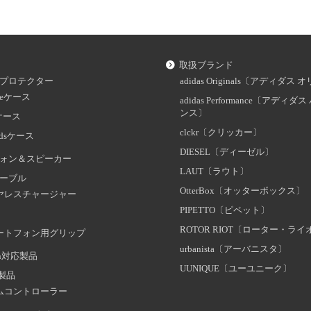
取扱ブランド
プロテクター
adidas Originals〔アディダ
oneケース
adidas Performance〔アディ
ンス〕
dケース
clckr〔クリッカー〕
odsケース
DIESEL〔ディーゼル〕
ォン＆スピーカー
LAUT〔ラウト〕
ーブル
OtterBox〔オッターボックス〕
ヤレスチャージャー
PIPETTO〔ピペット〕
ROTOR RIOT〔ローター・ラ
ートフォン用グリップ
urbanista〔アーバニスタ〕
oth対応製品
UUNIQUE〔ユーユニーク〕
証製品
ムコントローラー