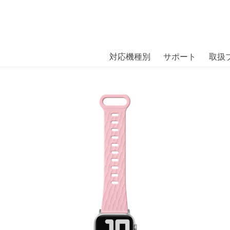
商品には、日本では珍しい「海外ブランド」をはじめ「ユニー
｜株式会社エム・エス・シー
扱っています。
ch BAND CANDY (38/40/41mm)〔ラ
対応機種別
サポート
取扱