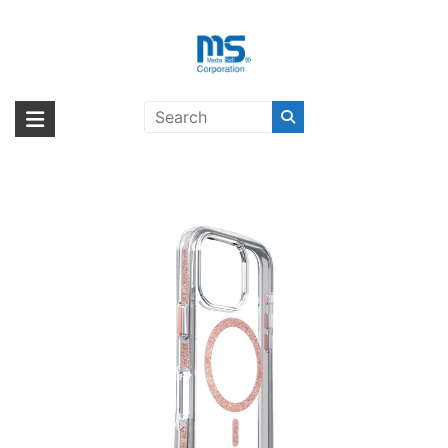
Skip
to
content
LAUT Aero Sparkle for iPhone 16
海外輸入ブランド商品｜株式会社
海外事業部が取り揃えている海外輸入商品には、日本では珍しい「海外ブ
Pro Crystal Pink 〔ラウト〕
ランド」をはじめ「ユニークな商品」「機能的な商品」「コストパフォー
エム・エス・シー
マンスの高い商品」など厳選した高品質な商品を取り扱っています。