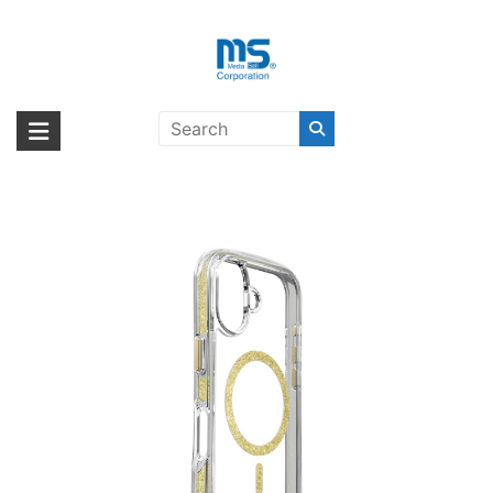
Skip
to
content
LAUT Aero Sparkle for iPhone 16
海外輸入ブランド商品｜株式会社
海外事業部が取り揃えている海外輸入商品には、日本では珍しい「海外ブ
Plus Crystal Gold 〔ラウト〕
ランド」をはじめ「ユニークな商品」「機能的な商品」「コストパフォー
エム・エス・シー
マンスの高い商品」など厳選した高品質な商品を取り扱っています。