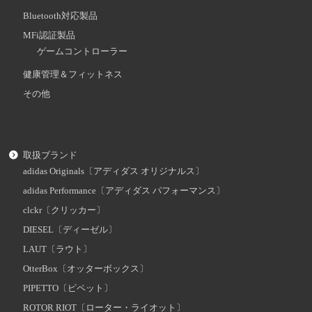
Bluetooth対応製品
MFi認証製品
ゲームコントローラー
健康管理＆フィットネス
その他
取扱ブランド
adidas Originals〔アディダス オリジナルス〕
adidas Performance〔アディダス パフォーマンス〕
clckr〔クリッカー〕
DIESEL〔ディーゼル〕
LAUT〔ラウト〕
OtterBox〔オッターボックス〕
PIPETTO〔ピペット〕
ROTOR RIOT〔ローター・ライオット〕