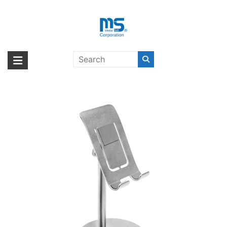
Skip
to
content
LAUT FREE-STAND SILVER〔ラウ
海外輸入ブランド商品｜株式会社
海外事業部が取り揃えている海外輸入商品には、日本では珍しい「海外ブ
ト〕
ランド」をはじめ「ユニークな商品」「機能的な商品」「コストパフォー
エム・エス・シー
マンスの高い商品」など厳選した高品質な商品を取り扱っています。