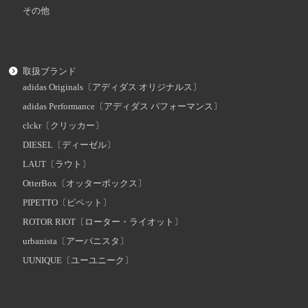
その他
取扱ブランド
adidas Originals〔アディダス オリジナルス〕
adidas Performance〔アディダス パフォーマンス〕
clckr〔クリッカー〕
DIESEL〔ディーゼル〕
LAUT〔ラウト〕
OtterBox〔オッターボックス〕
PIPETTO〔ピペット〕
ROTOR RIOT〔ローター・ライオット〕
urbanista〔アーバニスタ〕
UUNIQUE〔ユーユニーク〕