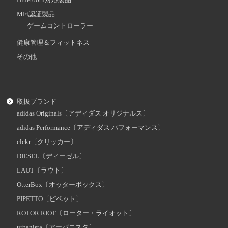
MFi認証製品
ゲームコントローラー
健康管理＆フィットネス
その他
取扱ブランド
adidas Originals〔アディダス オリジナルス〕
adidas Performance〔アディダス パフォーマンス〕
clckr〔クリッカー〕
DIESEL〔ディーゼル〕
LAUT〔ラウト〕
OtterBox〔オッターボックス〕
PIPETTO〔ピペット〕
ROTOR RIOT〔ローター・ライオット〕
urbanista〔アーバニスタ〕