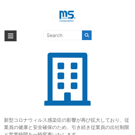
Skip
to
content
各拠点の営業時間の一時変更につい
海外輸入ブランド商品｜株式会社
海外事業部が取り揃えている海外輸入商品には、日本では珍しい「海外ブ
て
ランド」をはじめ「ユニークな商品」「機能的な商品」「コストパフォー
エム・エス・シー
マンスの高い商品」など厳選した高品質な商品を取り扱っています。
新型コロナウィルス感染症の影響が再び拡大しており、従
業員の健康と安全確保のため、引き続き従業員の出社制限
と営業時間を一時変更いたします。