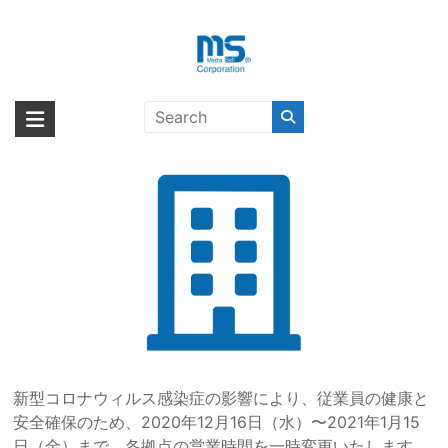
Skip
to
content
2020年12月16日以降の各拠点の営
海外輸入ブランド商品｜株式会社
海外事業部が取り揃えている海外輸入商品には、日本では珍しい「海外ブ
業時間の変更について
ランド」をはじめ「ユニークな商品」「機能的な商品」「コストパフォー
エム・エス・シー
マンスの高い商品」など厳選した高品質な商品を取り扱っています。
新型コロナウィルス感染症の影響により、従業員の健康と
安全確保のため、2020年12月16日（水）〜2021年1月15
日（金）まで、各拠点の営業時間を一時変更いたします。