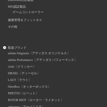
MFi認証製品
ゲームコントローラー
健康管理＆フィットネス
その他
取扱ブランド
adidas Originals〔アディダス オリジナルス〕
adidas Performance〔アディダス パフォーマンス〕
clckr〔クリッカー〕
DIESEL〔ディーゼル〕
LAUT〔ラウト〕
OtterBox〔オッターボックス〕
PIPETTO〔ピペット〕
ROTOR RIOT〔ローター・ライオット〕
urbanista〔アーバニスタ〕