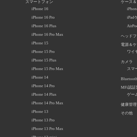
スマートフォン
ケース＆
iPhone 16
iPh
iPhone 16 Pro
iPa
iPhone 16 Plus
AirP
iPhone 16 Pro Max
ヘッドフ
iPhone 15
電源＆ケ
iPhone 15 Pro
ワイ
iPhone 15 Plus
カメラ
iPhone 15 Pro Max
スマ
iPhone 14
Blueto
iPhone 14 Pro
MFi認
iPhone 14 Plus
ゲー
iPhone 14 Pro Max
健康管理
iPhone 13
その他
iPhone 13 Pro
iPhone 13 Pro Max