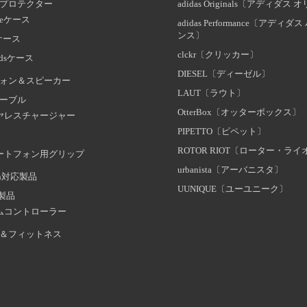
プロテクター
adidas Originals〔アディダ
oneケース
adidas Performance〔アディ
ンス〕
dケース
clckr〔クリッカー〕
odsケース
DIESEL〔ディーゼル〕
ォン＆スピーカー
LAUT〔ラウト〕
ーブル
OtterBox〔オッターボックス〕
ヤレスチャージャー
PIPETTO〔ピペット〕
ROTOR RIOT〔ローター・ラ
ートフォン用グリップ
urbanista〔アーバニスタ〕
oth対応製品
UUNIQUE〔ユーユニーク〕
証製品
ムコントローラー
＆フィットネス