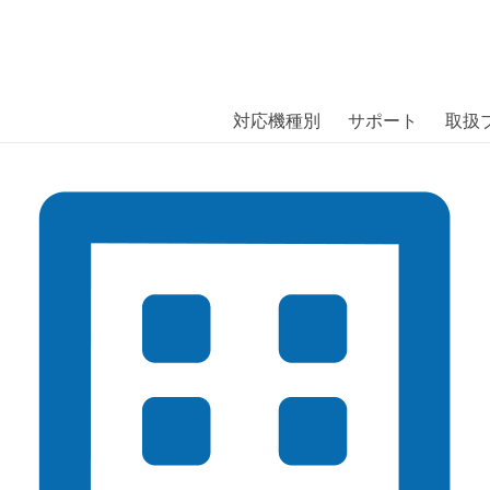
商品には、日本では珍しい「海外ブランド」をはじめ「ユニー
｜株式会社エム・エス・シー
扱っています。
営業時間の変更について
対応機種別
サポート
取扱