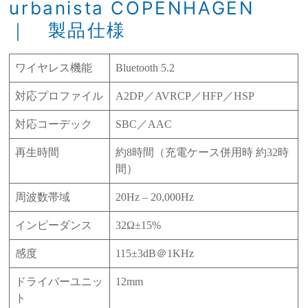
urbanista COPENHAGEN
｜ 製品仕様
ワイヤレス機能
Bluetooth 5.2
対応プロファイル
A2DP／AVRCP／HFP／HSP
対応コーデック
SBC／AAC
再生時間
約8時間（充電ケース併用時 約32時
間）
周波数帯域
20Hz – 20,000Hz
インピーダンス
32Ω±15%
感度
115±3dB＠1KHz
ドライバーユニッ
12mm
ト