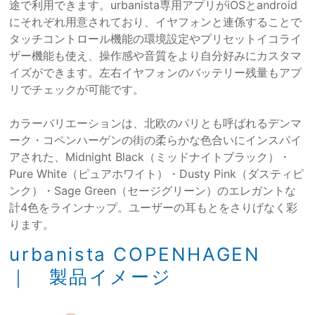
途で利用できます。urbanista専用アプリがiOSとandroid
にそれぞれ用意されており、イヤフォンと連係することで
タッチコントロール機能の環境設定やプリセットイコライ
ザー機能も使え、操作感や音質をより自分好みにカスタマ
イズができます。左右イヤフォンのバッテリー残量もアプ
リでチェックが可能です。
カラーバリエーションは、北欧のパリとも呼ばれるデンマ
ーク・コペンハーゲンの街の柔らかな色合いにインスパイ
アされた、Midnight Black（ミッドナイトブラック）・
Pure White（ピュアホワイト）・Dusty Pink（ダスティピ
ンク）・Sage Green（セージグリーン）のエレガントな
計4色をラインナップ。ユーザーの耳もとをさりげなく彩
ります。
urbanista COPENHAGEN
｜ 製品イメージ