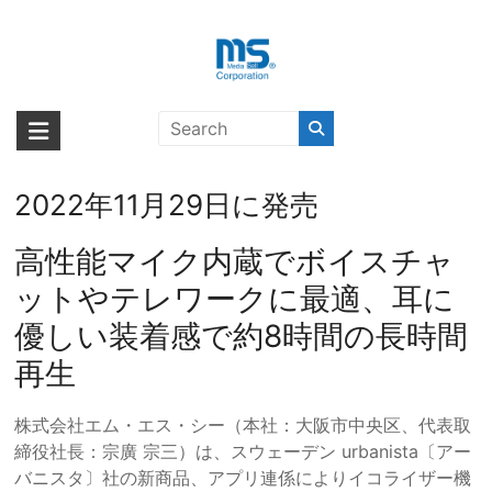
Skip
to
content
エレガントなカラーリングのイン
海外輸入ブランド商品｜株式会社
海外事業部が取り揃えている海外輸入商品には、日本では珍しい「海外ブ
イヤー型完全ワイヤレスイヤフォ
ランド」をはじめ「ユニークな商品」「機能的な商品」「コストパフォー
エム・エス・シー
ン「urbanista COPENHAGEN」を
マンスの高い商品」など厳選した高品質な商品を取り扱っています。
2022年11月29日に発売
高性能マイク内蔵でボイスチャ
ットやテレワークに最適、耳に
優しい装着感で約8時間の長時間
再生
株式会社エム・エス・シー（本社：大阪市中央区、代表取
締役社⻑：宗廣 宗三）は、スウェーデン urbanista〔アー
バニスタ〕社の新商品、アプリ連係によりイコライザー機