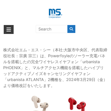
Skip
to
content
「urbanista PHOENIX」
海外輸入ブランド商品｜株式会社
海外事業部が取り揃えている海外輸入商品には、日本では珍しい「海外ブ
「urbanista ATLANTA」2機種の価
ランド」をはじめ「ユニークな商品」「機能的な商品」「コストパフォー
エム・エス・シー
格改訂のおしらせ
マンスの高い商品」など厳選した高品質な商品を取り扱っています。
株式会社エム・エス・シー（本社:大阪市中央区、代表取締
役社長：宗廣 宗三）は、Powerfoyleのソーラー充電パネ
ルを搭載したの完全ワイヤレスイヤフォン「urbanista
PHOENIX」と、マルチアクセス機能を搭載したハイブリ
ッドアクティブノイズキャンセリングイヤフォン
「urbanista ATLANTA」2機種を、2024年3月29日（金）
より価格改訂をいたします。