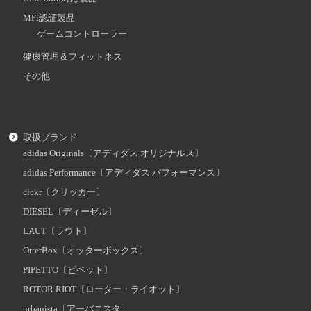
MFi認証製品
ゲームコントローラー
健康管理＆フィットネス
その他
取扱ブランド
adidas Originals〔アディダス オリジナルス〕
adidas Performance〔アディダス パフォーマンス〕
clckr〔クリッカー〕
DIESEL〔ディーゼル〕
LAUT〔ラウト〕
OtterBox〔オッターボックス〕
PIPETTO〔ピペット〕
ROTOR RIOT〔ローター・ライオット〕
urbanista〔アーバニスタ〕