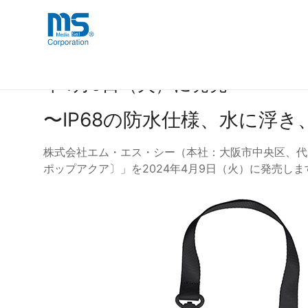
Skip
海外事業部が取り揃えている海外輸入
海外輸入ブランド商品
to
品」など厳選した高品質な商品を取り
content
プールサイドや海で便利なスマートフォ
年4月9日（火）に発売
〜IP68の防水仕様、水に浮
株式会社エム・エス・シー（本社：大阪市中央区、代表取締役
ポップアクア〕」を2024年4月9日（火）に発売しま