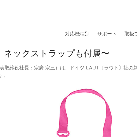
商品には、日本では珍しい「海外ブランド」をはじめ「ユニー
｜株式会社エム・エス・シー
扱っています。
ン用防水バッグ「LAUT Pop Aqua w
対応機種別
サポート
取扱
き、ネックストラップも付属〜
社⻑：宗廣 宗三）は、ドイツ LAUT〔ラウト〕社の新商品、「LAU
す。