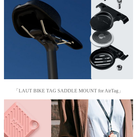
「LAUT BIKE TAG SADDLE MOUNT for AirTag」