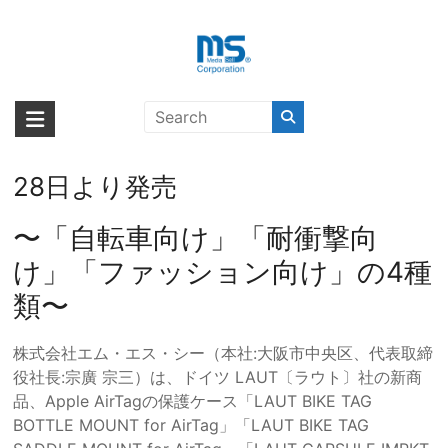
Skip
to
content
AirTagを自転車に装着できるマウ
海外輸入ブランド商品｜株式会社
海外事業部が取り揃えている海外輸入商品には、日本では珍しい「海外ブ
ンターや安全に保護するアクセサ
ランド」をはじめ「ユニークな商品」「機能的な商品」「コストパフォー
エム・エス・シー
リ4種類全10商品を、2021年10月
マンスの高い商品」など厳選した高品質な商品を取り扱っています。
28日より発売
〜「自転車向け」「耐衝撃向
け」「ファッション向け」の4種
類〜
株式会社エム・エス・シー（本社:大阪市中央区、代表取締
役社長:宗廣 宗三）は、ドイツ LAUT〔ラウト〕社の新商
品、Apple AirTagの保護ケース「LAUT BIKE TAG
BOTTLE MOUNT for AirTag」「LAUT BIKE TAG