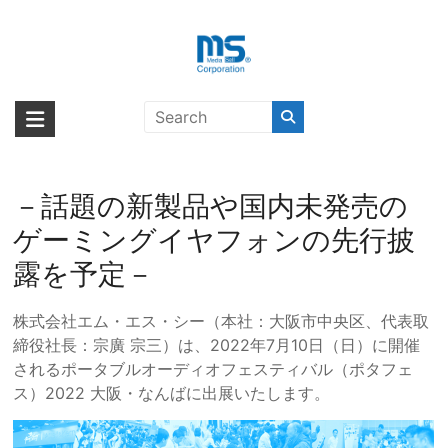
Skip
to
content
「ポタフェス2022 大阪・なんば」
海外輸入ブランド商品｜株式会社
海外事業部が取り揃えている海外輸入商品には、日本では珍しい「海外ブ
（ポータブルオーディオフェステ
ランド」をはじめ「ユニークな商品」「機能的な商品」「コストパフォー
エム・エス・シー
ィバル）へ出展のお知らせ
マンスの高い商品」など厳選した高品質な商品を取り扱っています。
－話題の新製品や国内未発売の
ゲーミングイヤフォンの先行披
露を予定－
株式会社エム・エス・シー（本社：大阪市中央区、代表取
締役社長：宗廣 宗三）は、2022年7月10日（日）に開催
されるポータブルオーディオフェスティバル（ポタフェ
ス）2022 大阪・なんばに出展いたします。