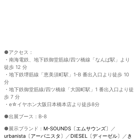
●アクセス：
・南海電鉄、地下鉄御堂筋線/四ツ橋線「なんば駅」より
徒歩 12 分
・地下鉄堺筋線「恵美須町駅」1-B 番出入口より徒歩 10
分
・地下鉄御堂筋線/四ツ橋線「大国町駅」1 番出入口より徒
歩 7 分
・e☆イヤホン大阪日本橋本店より徒歩8分
●出展ブース：B-8
●展示ブランド：
M-SOUNDS〔エムサウンズ〕
／
urbanista〔アーバニスタ〕
／
DIESEL〔ディーゼル〕
／
き