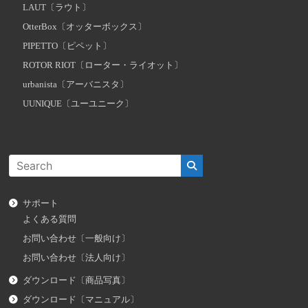
LAUT〔ラウト〕
OtterBox〔オッターボックス〕
PIPETTO〔ピペット〕
ROTOR RIOT〔ローター・ライオット〕
urbanista〔アーバニスタ〕
UUNIQUE〔ユーユニーク〕
サポート
よくある質問
お問い合わせ〔一般向け〕
お問い合わせ〔法人向け〕
ダウンロード〔商品写真〕
ダウンロード〔マニュアル〕