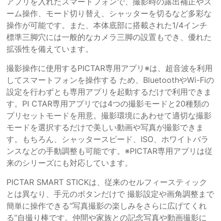
アプリを入れたスマートフォンで、撮影時の露出補正やズ
ーム操作、モード切り替え、シャッターを切るなど多彩な
操作が可能です。また、本体底部に搭載された1/4インチ
標準三脚穴には一般的なカメラ三脚の設置もでき、優れた
拡張性を備えています。
撮影操作に使用するPICTAR専用アプリ※は、超音波を利用
してスマートフォンを操作する ため、BluetoothやWi-Fiの
設定を行わずとも専用アプリを起動するだけで利用できま
す。PI CTAR専用アプリでは4つの撮影モードと20種類の
プリセットモードを用意。撮影環境にあわせて適切な撮影
モードを選択するだけで美しい動画や写真が撮影できま
す。もちろん、シャッタースピード、ISO、ホワイトバラ
ンスなどの手動調整も可能です。※PICTAR専用アプリは従
来のシリーズにも対応しています。
PICTAR SMART STICKは、従来のセルフィースティック
とは異なり、手元のボタンだけで 撮影設定や画角調整まで
簡単に操作できる“写真撮影の楽しみをさらに広げてくれ
る”自撮り棒です。仲間や家族との記念写真や動画撮影に