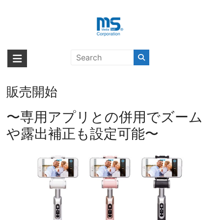
Skip
to
content
手元で撮影設定ができるスマート
海外輸入ブランド商品｜株式会社
海外事業部が取り揃えている海外輸入商品には、日本では珍しい「海外ブ
自撮り棒『miggo PICTAR SMART
ランド」をはじめ「ユニークな商品」「機能的な商品」「コストパフォー
エム・エス・シー
STICK』を、2020年6月25日より
マンスの高い商品」など厳選した高品質な商品を取り扱っています。
販売開始
〜専用アプリとの併用でズーム
や露出補正も設定可能〜