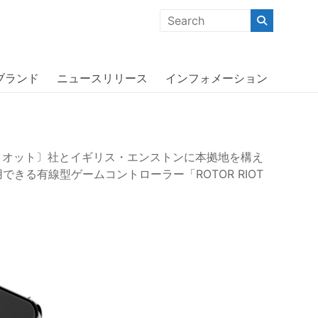
クな商品」「機能的な商品」「コストパフォーマンスの高い商
アルピーヌF1チームのコラボデザイン
ブランド
ニュースリリース
インフォメーション
ライオット〕社とイギリス・エンストンに本拠地を構え
使用できる有線型ゲームコントローラー「ROTOR RIOT