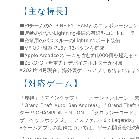
【主な特長】
■F1チームのALPINE F1 TEAMとのコラボレーショ
■遅延の少ないLightning接続の有線型コントローラ
■充電用のパススルーのLightningポート装備
■MFi認証済みでL3とR3ボタンを搭載
■Apple Arcadeのゲームを含む約1,000個を超え
■ZERO-G（無重力）デバイスホルダーが付属
※2021年4月現在。海外製ゲームアプリも含まれま
【対応ゲーム】
「原神」「マインクラフト」「オーシャンホーン – 未知の海に
「Grand Theft Auto: San Andreas」「Grand Th
ターIV CHAMPION EDITION」「クロッシーロード」「
ザ・ヘッジホッグ 2」「アスファルト9：Legends」「PS4 
※ゲームアプリの動作については、ゲーム開発会社の