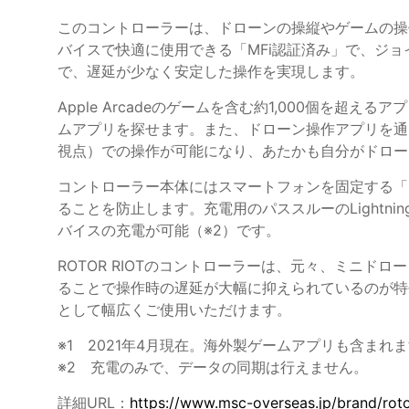
このコントローラーは、ドローンの操縦やゲームの操作に使える
バイスで快適に使用できる「MFi認証済み」で、ジ
で、遅延が少なく安定した操作を実現します。
Apple Arcadeのゲームを含む約1,000個を超
ムアプリを探せます。また、ドローン操作アプリを通じて一
視点）での操作が可能になり、あたかも自分がドロー
コントローラー本体にはスマートフォンを固定する「
ることを防止します。充電用のパススルーのLightni
バイスの充電が可能（※2）です。
ROTOR RIOTのコントローラーは、元々、ミニ
ることで操作時の遅延が大幅に抑えられているのが特
として幅広くご使用いただけます。
※1 2021年4月現在。海外製ゲームアプリも含ま
※2 充電のみで、データの同期は行えません。
詳細URL：
https://www.msc-overseas.jp/brand/rotor