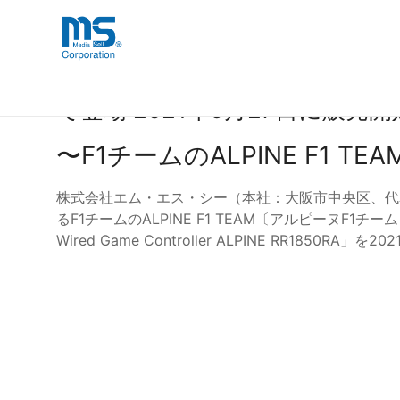
Skip
海外事業部が取り揃えている海外輸入
海外輸入ブランド商品
to
品」など厳選した高品質な商品を取り
content
Lightning接続の有線型ゲー
で登場 2021年5月27日に販売開
〜F1チームのALPINE F1
株式会社エム・エス・シー（本社：大阪市中央区、代表
るF1チームのALPINE F1 TEAM〔アルピーヌF1
Wired Game Controller ALPINE RR1850