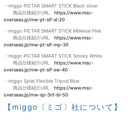
・miggo PICTAR SMART STICK Black silver
商品仕様紹介URL
https://www.msc-
overseas.jp/mw-pt-slf-sl-20
・miggo PICTAR SMART STICK Millenial Pink
商品仕様紹介URL
https://www.msc-
overseas.jp/mw-pt-slf-mp-30
・miggo PICTAR SMART STICK Smoky White
商品仕様紹介URL
https://www.msc-
overseas.jp/mw-pt-slf-sw-40
・miggo Splat Flexible Tripod Blue
商品仕様紹介URL
https://www.msc-
overseas.jp/mw-sp-3n1-bl-50
【miggo〔ミゴ〕社について】