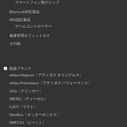
スマートフォン用グリップ
Bluetooth対応製品
MFi認証製品
ゲームコントローラー
健康管理＆フィットネス
その他
取扱ブランド
adidas Originals〔アディダス オリジナルス〕
adidas Performance〔アディダス パフォーマンス〕
clckr〔クリッカー〕
DIESEL〔ディーゼル〕
LAUT〔ラウト〕
OtterBox〔オッターボックス〕
PIPETTO〔ピペット〕