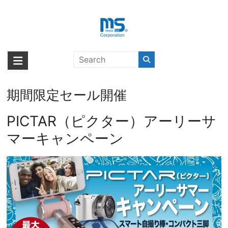
Skip
to
content
最大15％オフの「PICTAR（ピクタ
海外輸入ブランド商品｜株式会社
海外事業部が取り揃えている海外輸入商品には、日本では珍しい「海外ブ
ー）アーリーサマーキャンペー
ランド」をはじめ「ユニークな商品」「機能的な商品」「コストパフォー
エム・エス・シー
ン」を、2021年6月8日（火）より
マンスの高い商品」など厳選した高品質な商品を取り扱っています。
期間限定セール開催
PICTAR（ピクター）アーリーサ
マーキャンペーン