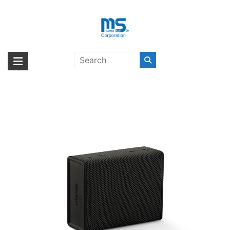
Skip
to
content
[au+1 Collection Select] urbanista
海外輸入ブランド商品｜株式会社
海外事業部が取り揃えている海外輸入商品には、日本では珍しい「海外ブ
SYDNEY/MB〔アーバニスタ〕
ランド」をはじめ「ユニークな商品」「機能的な商品」「コストパフォー
エム・エス・シー
マンスの高い商品」など厳選した高品質な商品を取り扱っています。