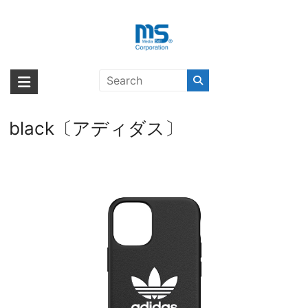
Skip
to
content
【取扱終了製品】[au+1 Collection
海外輸入ブランド商品｜株式会社
海外事業部が取り揃えている海外輸入商品には、日本では珍しい「海外ブ
Select] adidas Originals iCONIC
ランド」をはじめ「ユニークな商品」「機能的な商品」「コストパフォー
エム・エス・シー
SnapCase for iPhone 12 mini
マンスの高い商品」など厳選した高品質な商品を取り扱っています。
black〔アディダス〕