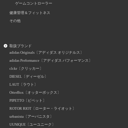
ゲームコントローラー
健康管理＆フィットネス
その他
取扱ブランド
adidas Originals〔アディダス オリジナルス〕
adidas Performance〔アディダス パフォーマンス〕
clckr〔クリッカー〕
DIESEL〔ディーゼル〕
LAUT〔ラウト〕
OtterBox〔オッターボックス〕
PIPETTO〔ピペット〕
ROTOR RIOT〔ローター・ライオット〕
urbanista〔アーバニスタ〕
UUNIQUE〔ユーユニーク〕