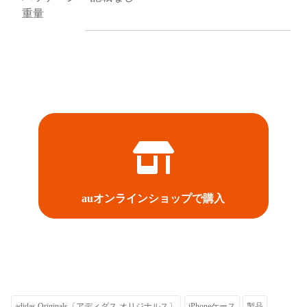
重量
auオンラインショップで購入
adidas Originals〔アディダス オリジナルス〕
iPhoneケース
製品