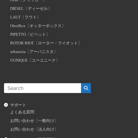
clckr〔クリッカー〕
DIESEL〔ディーゼル〕
LAUT〔ラウト〕
OtterBox〔オッターボックス〕
PIPETTO〔ピペット〕
ROTOR RIOT〔ローター・ライオット〕
urbanista〔アーバニスタ〕
UUNIQUE〔ユーユニーク〕
サポート
よくある質問
お問い合わせ〔一般向け〕
お問い合わせ〔法人向け〕