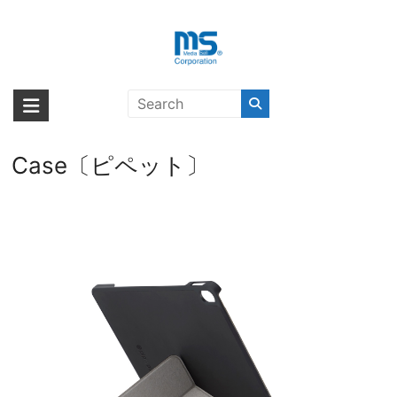
Skip
to
content
【取扱終了製品】[au+1 Collection
海外輸入ブランド商品｜株式会社
海外事業部が取り揃えている海外輸入商品には、日本では珍しい「海外ブ
Select] PIPETTO iPad
ランド」をはじめ「ユニークな商品」「機能的な商品」「コストパフォー
エム・エス・シー
2018(12.9inch) Pipetto Origami
マンスの高い商品」など厳選した高品質な商品を取り扱っています。
Case〔ピペット〕