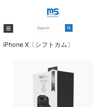
Skip
to
content
【取扱終了製品】ShiftCam 2.0 6-
海外輸入ブランド商品｜株式会社
海外事業部が取り揃えている海外輸入商品には、日本では珍しい「海外ブ
in-1 Travel Lens Set Front-Facing
ランド」をはじめ「ユニークな商品」「機能的な商品」「コストパフォー
エム・エス・シー
Wide Angle Lens with Adaptor
マンスの高い商品」など厳選した高品質な商品を取り扱っています。
iPhone X〔シフトカム〕