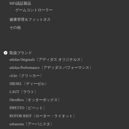
MFi認証製品
ゲームコントローラー
健康管理＆フィットネス
その他
取扱ブランド
adidas Originals〔アディダス オリジナルス〕
adidas Performance〔アディダス パフォーマンス〕
clckr〔クリッカー〕
DIESEL〔ディーゼル〕
LAUT〔ラウト〕
OtterBox〔オッターボックス〕
PIPETTO〔ピペット〕
ROTOR RIOT〔ローター・ライオット〕
urbanista〔アーバニスタ〕