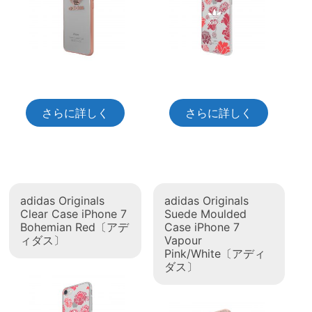
さらに詳しく
さらに詳しく
adidas Originals
adidas Originals
Clear Case iPhone 7
Suede Moulded
Bohemian Red〔アデ
Case iPhone 7
ィダス〕
Vapour
Pink/White〔アディ
ダス〕