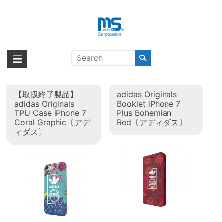
Skip
to
content
タグ:
adidas Originals 2017春
海外輸入ブランド商品｜株式会社
海外事業部が取り揃えている海外輸入商品には、日本では珍しい「海外ブ
夏
ランド」をはじめ「ユニークな商品」「機能的な商品」「コストパフォー
エム・エス・シー
マンスの高い商品」など厳選した高品質な商品を取り扱っています。
【取扱終了製品】
adidas Originals
adidas Originals
Booklet iPhone 7
TPU Case iPhone 7
Plus Bohemian
Coral Graphic〔アデ
Red〔アディダス〕
ィダス〕