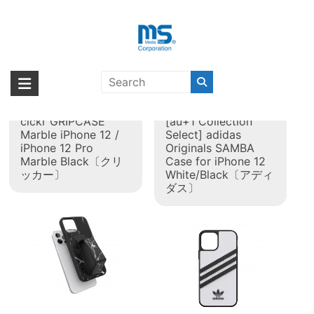
Skip
to
content
タグ:
iPhone 12
海外輸入ブランド商品｜株式会社
海外事業部が取り揃えている海外輸入商品には、日本では珍しい「海外ブ
ランド」をはじめ「ユニークな商品」「機能的な商品」「コストパフォー
エム・エス・シー
【取扱終了製品】
【取扱終了製品】
マンスの高い商品」など厳選した高品質な商品を取り扱っています。
clckr GRIPCASE
[au+1 Collection
Marble iPhone 12 /
Select] adidas
iPhone 12 Pro
Originals SAMBA
Marble Black〔クリ
Case for iPhone 12
ッカー〕
White/Black〔アディ
ダス〕