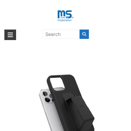
Skip
to
content
clckr GRIPCASE Saffiano iPhone
海外輸入ブランド商品｜株式会社
海外事業部が取り揃えている海外輸入商品には、日本では珍しい「海外ブ
12 / iPhone 12 Pro Black〔クリッ
ランド」をはじめ「ユニークな商品」「機能的な商品」「コストパフォー
エム・エス・シー
カー〕
マンスの高い商品」など厳選した高品質な商品を取り扱っています。