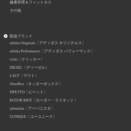
健康管理＆フィットネス
その他
取扱ブランド
adidas Originals〔アディダス オリジナルス〕
adidas Performance〔アディダス パフォーマンス〕
clckr〔クリッカー〕
DIESEL〔ディーゼル〕
LAUT〔ラウト〕
OtterBox〔オッターボックス〕
PIPETTO〔ピペット〕
ROTOR RIOT〔ローター・ライオット〕
urbanista〔アーバニスタ〕
UUNIQUE〔ユーユニーク〕