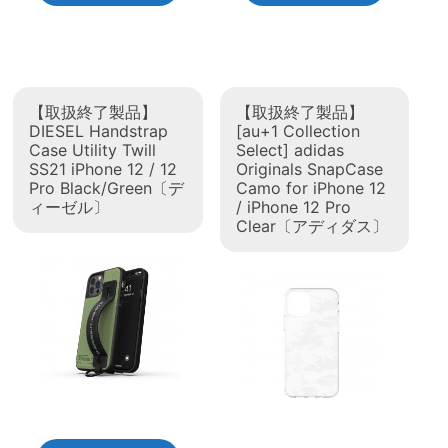
【取扱終了製品】
【取扱終了製品】
DIESEL Handstrap
[au+1 Collection
Case Utility Twill
Select] adidas
SS21 iPhone 12 / 12
Originals SnapCase
Pro Black/Green〔デ
Camo for iPhone 12
ィーゼル〕
/ iPhone 12 Pro
Clear〔アディダス〕