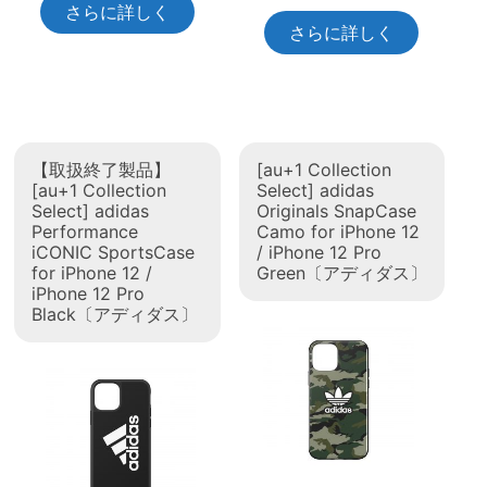
さらに詳しく
さらに詳しく
【取扱終了製品】
[au+1 Collection
[au+1 Collection
Select] adidas
Select] adidas
Originals SnapCase
Performance
Camo for iPhone 12
iCONIC SportsCase
/ iPhone 12 Pro
for iPhone 12 /
Green〔アディダス〕
iPhone 12 Pro
Black〔アディダス〕