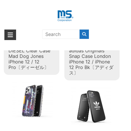
Skip
to
content
タグ:
iPhone 12 Pro
海外輸入ブランド商品｜株式会社
海外事業部が取り揃えている海外輸入商品には、日本では珍しい「海外ブ
ランド」をはじめ「ユニークな商品」「機能的な商品」「コストパフォー
エム・エス・シー
【取扱終了製品】
【取扱終了製品】
マンスの高い商品」など厳選した高品質な商品を取り扱っています。
DIESEL Clear Case
adidas Originals
Mad Dog Jones
Snap Case London
iPhone 12 / 12
iPhone 12 / iPhone
Pro〔ディーゼル〕
12 Pro Bk〔アディダ
ス〕