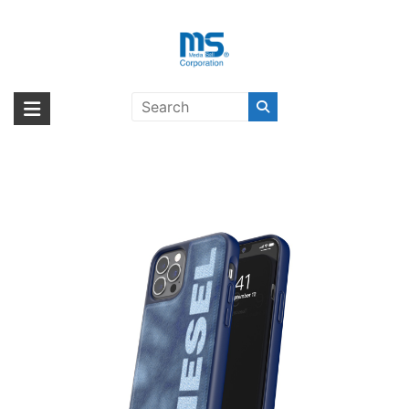
Skip
to
content
【取扱終了製品】DIESEL Bleached
海外輸入ブランド商品｜株式会社
海外事業部が取り揃えている海外輸入商品には、日本では珍しい「海外ブ
Denim Case SS21 iPhone 12 / 12
ランド」をはじめ「ユニークな商品」「機能的な商品」「コストパフォー
エム・エス・シー
Pro Blue/White〔ディーゼル〕
マンスの高い商品」など厳選した高品質な商品を取り扱っています。