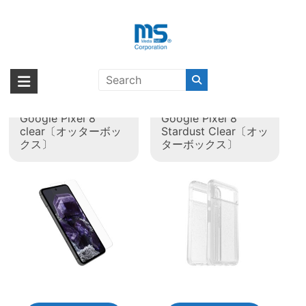
Skip
to
content
タグ:
Pixel 8
海外輸入ブランド商品｜株式会社
海外事業部が取り揃えている海外輸入商品には、日本では珍しい「海外ブ
ランド」をはじめ「ユニークな商品」「機能的な商品」「コストパフォー
エム・エス・シー
OtterBox Glass
OtterBox Symmetry
マンスの高い商品」など厳選した高品質な商品を取り扱っています。
Google Pixel 8
Google Pixel 8
clear〔オッターボッ
Stardust Clear〔オッ
クス〕
ターボックス〕