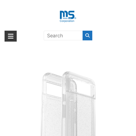
Skip
to
content
OtterBox Symmetry Google Pixel
海外輸入ブランド商品｜株式会社
海外事業部が取り揃えている海外輸入商品には、日本では珍しい「海外ブ
8 Stardust Clear〔オッターボック
ランド」をはじめ「ユニークな商品」「機能的な商品」「コストパフォー
エム・エス・シー
ス〕
マンスの高い商品」など厳選した高品質な商品を取り扱っています。