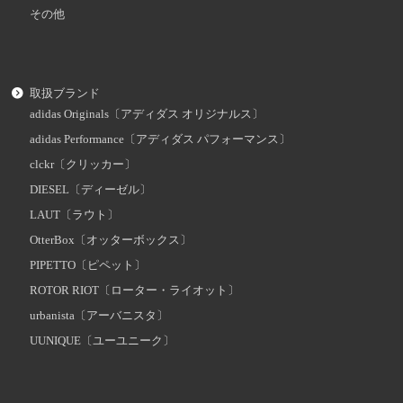
その他
取扱ブランド
adidas Originals〔アディダス オリジナルス〕
adidas Performance〔アディダス パフォーマンス〕
clckr〔クリッカー〕
DIESEL〔ディーゼル〕
LAUT〔ラウト〕
OtterBox〔オッターボックス〕
PIPETTO〔ピペット〕
ROTOR RIOT〔ローター・ライオット〕
urbanista〔アーバニスタ〕
UUNIQUE〔ユーユニーク〕