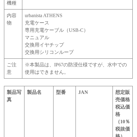
機種
内容
urbanista ATHENS
物
充電ケース
専用充電ケーブル（USB-C）
マニュアル
交換用イヤチップ
交換用シリコンループ
ご注
※本製品は、IP67の防浸仕様ですが、水中での
意
使用はできません。
製品写
製品名
型番
JAN
想定販
真
売価格
税込価
格
（10％
税抜価
格）