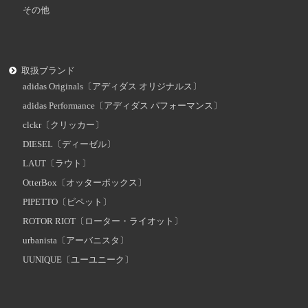
その他
取扱ブランド
adidas Originals〔アディダス オリジナルス〕
adidas Performance〔アディダス パフォーマンス〕
clckr〔クリッカー〕
DIESEL〔ディーゼル〕
LAUT〔ラウト〕
OtterBox〔オッターボックス〕
PIPETTO〔ピペット〕
ROTOR RIOT〔ローター・ライオット〕
urbanista〔アーバニスタ〕
UUNIQUE〔ユーユニーク〕