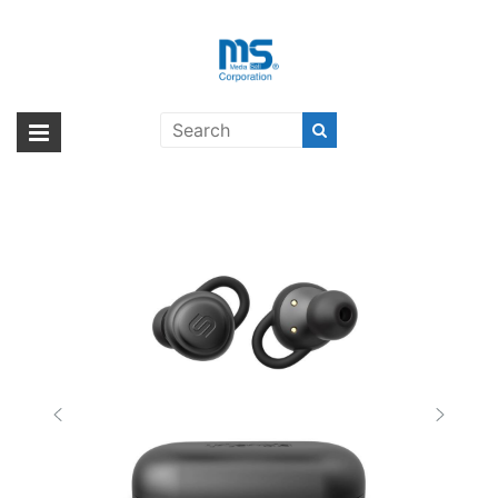
Skip
to
content
urbanista ATHENS〔アーバニス
海外輸入ブランド商品｜株式会社
海外事業部が取り揃えている海外輸入商品には、日本では珍しい「海外ブ
タ アテネ〕
ランド」をはじめ「ユニークな商品」「機能的な商品」「コストパフォー
エム・エス・シー
マンスの高い商品」など厳選した高品質な商品を取り扱っています。