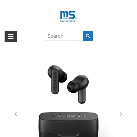
Skip
to
content
urbanista ATLANTA〔アーバニス
海外輸入ブランド商品｜株式会社
海外事業部が取り揃えている海外輸入商品には、日本では珍しい「海外ブ
タ アトランタ〕
ランド」をはじめ「ユニークな商品」「機能的な商品」「コストパフォー
エム・エス・シー
マンスの高い商品」など厳選した高品質な商品を取り扱っています。