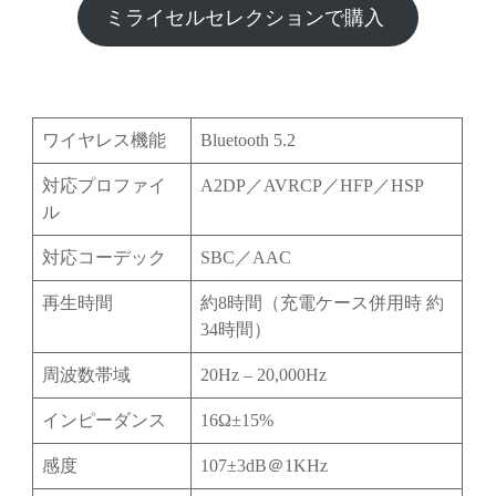
ミライセルセレクションで購入
ワイヤレス機能
Bluetooth 5.2
対応プロファイ
A2DP／AVRCP／HFP／HSP
ル
対応コーデック
SBC／AAC
再生時間
約8時間（充電ケース併用時 約
34時間）
周波数帯域
20Hz – 20,000Hz
インピーダンス
16Ω±15%
感度
107±3dB＠1KHz