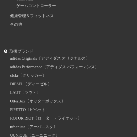
ゲームコントローラー
健康管理＆フィットネス
その他
取扱ブランド
adidas Originals〔アディダス オリジナルス〕
adidas Performance〔アディダス パフォーマンス〕
clckr〔クリッカー〕
DIESEL〔ディーゼル〕
LAUT〔ラウト〕
OtterBox〔オッターボックス〕
PIPETTO〔ピペット〕
ROTOR RIOT〔ローター・ライオット〕
urbanista〔アーバニスタ〕
UUNIQUE〔ユーユニーク〕