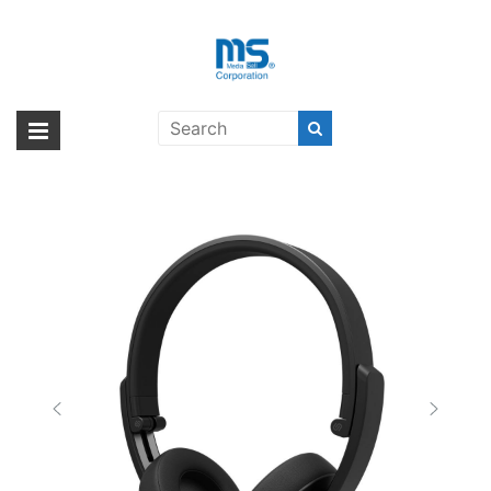
Skip
to
content
urbanista DETROIT〔アーバニス
海外輸入ブランド商品｜株式会社
海外事業部が取り揃えている海外輸入商品には、日本では珍しい「海外ブ
タ デトロイト〕
ランド」をはじめ「ユニークな商品」「機能的な商品」「コストパフォー
エム・エス・シー
マンスの高い商品」など厳選した高品質な商品を取り扱っています。