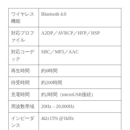
ワイヤレス
Bluetooth 4.0
機能
対応プロフ
A2DP／AVRCP／HFP／HSP
ァイル
対応コーデ
SBC／MP3／AAC
ック
再生時間
約6時間
待受時間
約200時間
充電時間
約2時間（microUSB接続）
周波数帯域
20Hz – 20,000Hz
インピーダ
4Ω±15% @1kHz
ンス