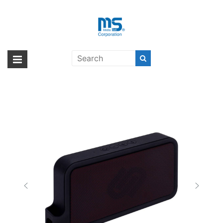
Skip
to
content
urbanista MELBOURNE〔アーバ
海外輸入ブランド商品｜株式会社
海外事業部が取り揃えている海外輸入商品には、日本では珍しい「海外ブ
ニスタ メルボルン〕
ランド」をはじめ「ユニークな商品」「機能的な商品」「コストパフォー
エム・エス・シー
マンスの高い商品」など厳選した高品質な商品を取り扱っています。