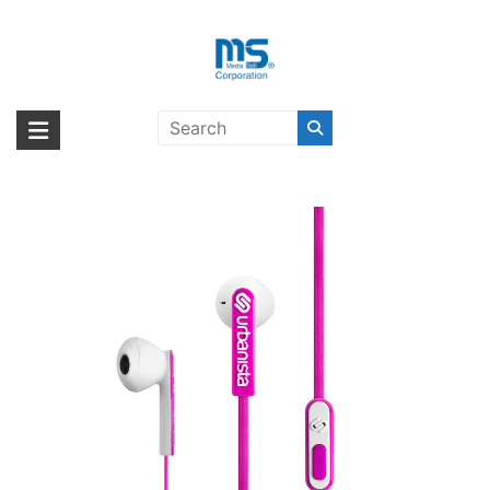
Skip
to
content
urbanista SanFrancisco Pink
海外輸入ブランド商品｜株式会社
海外事業部が取り揃えている海外輸入商品には、日本では珍しい「海外ブ
Panther Pink〔アーバニスタ〕
ランド」をはじめ「ユニークな商品」「機能的な商品」「コストパフォー
エム・エス・シー
マンスの高い商品」など厳選した高品質な商品を取り扱っています。