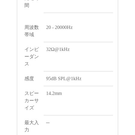
間
周波数
20 - 20000Hz
帯域
インピ
32Ω@1kHz
ーダン
ス
感度
95dB SPL@1kHz
スピー
14.2mm
カーサ
イズ
最大入
─
力