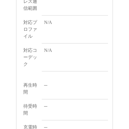
レス通
信範囲
対応プ
N/A
ロファ
イル
対応コ
N/A
ーデッ
ク
再生時
─
間
待受時
─
間
充電時
─